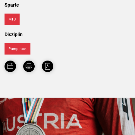
Sparte
MTB
Disziplin
Pumptrack