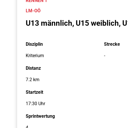
RENNEN 1
LM-OÖ
U13 männlich, U15 weiblich, U
Disziplin
Strecke
Kriterium
-
Distanz
7.2 km
Startzeit
17:30 Uhr
Sprintwertung
4