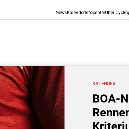
News
Kalender
Infocenter
Über Cyclin
KALENDER
BOA-N
Rennen
Kriter