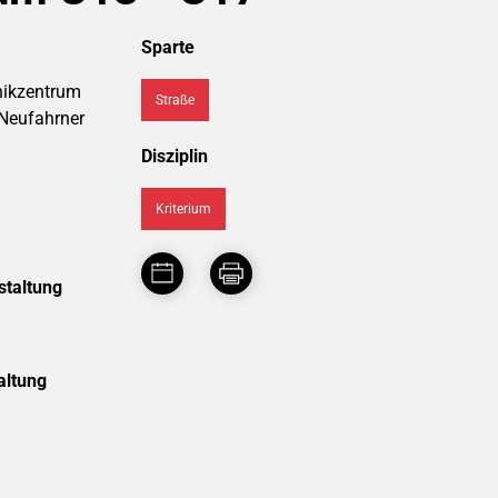
Sparte
ikzentrum
Straße
Neufahrner
Disziplin
Kriterium
staltung
altung