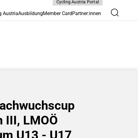
Cycling Austria Portal
g Austria
Ausbildung
Member Card
Partner:innen
achwuchscup
 III, LMOÖ
ium U13 - U17