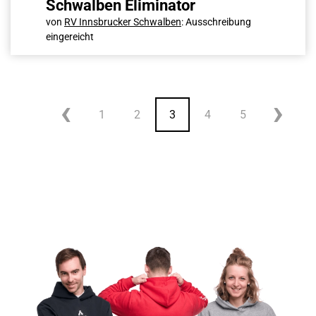
Schwalben Eliminator
von
RV Innsbrucker Schwalben
: Ausschreibung
eingereicht
1
2
3
4
5