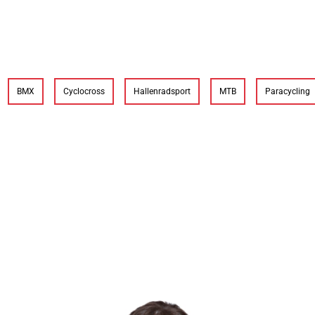
BMX
Cyclocross
Hallenradsport
MTB
Paracycling