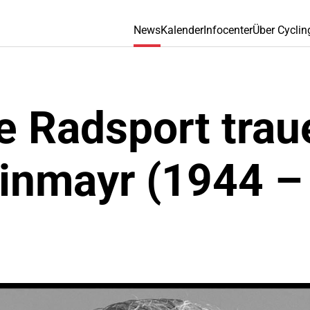
News
Kalender
Infocenter
Über Cyclin
e Radsport trau
inmayr (1944 –