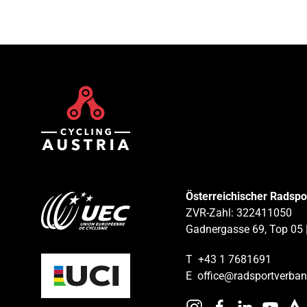
Österreichischer Radsp
ZVR-Zahl: 322411050
Gadnergasse 69, Top 05 
T
+43 1 7681691
E
office@radsportverban