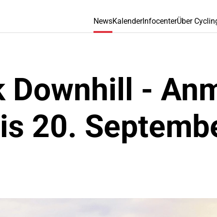
News
Kalender
Infocenter
Über Cyclin
k Downhill - An
s 20. Septembe