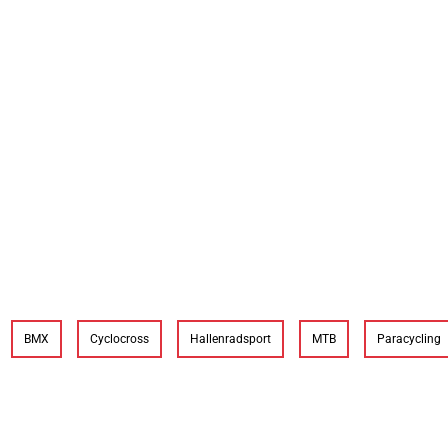
BMX
Cyclocross
Hallenradsport
MTB
Paracycling