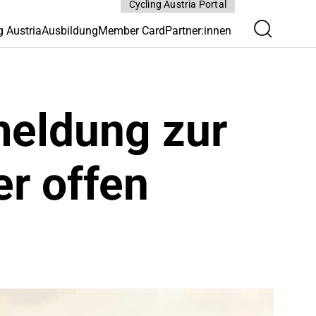
Cycling Austria Portal
g Austria
Ausbildung
Member Card
Partner:innen
meldung zur
r offen