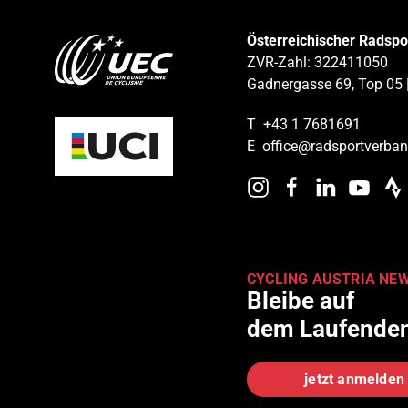
Österreichischer Radsp
ZVR-Zahl: 322411050
Gadnergasse 69, Top 05 
T
+43 1 7681691
E
office@radsportverban
CYCLING AUSTRIA NE
Bleibe auf
dem Laufende
jetzt anmelden