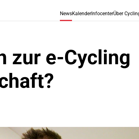
News
Kalender
Infocenter
Über Cyclin
h zur e-Cycling
chaft?