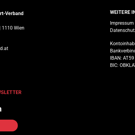
WEITERE 
ort-Verband
Impressum
| 1110 Wien
Datenschut
Kontoinhabe
d.at
Bankverbin
IBAN: AT59
BIC: OBKL
WSLETTER
n