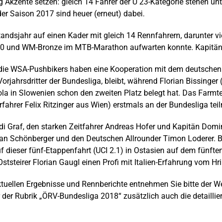
 Akzente setzen: gleich 14 Fahrer der U 23-Kategorie stehen unter
er Saison 2017 sind heuer (erneut) dabei.
andsjahr auf einen Kader mit gleich 14 Rennfahrern, darunter vi
000 und WM-Bronze im MTB-Marathon aufwarten konnte. Kapitän bl
: die WSA-Pushbikers haben eine Kooperation mit dem deutschen 
rjahrsdritter der Bundesliga, bleibt, während Florian Bissinger
Izola in Slowenien schon den zweiten Platz belegt hat. Das F
ahrer Felix Ritzinger aus Wien) erstmals an der Bundesliga tei
di Graf, den starken Zeitfahrer Andreas Hofer und Kapitän Domin
stian Schönberger und den Deutschen Allrounder Timon Loderer.
uf dieser fünf-Etappenfahrt (UCI 2.1) in Ostasien auf dem fünfte
teirer Florian Gaugl einen Profi mit Italien-Erfahrung vom Hr
aktuellen Ergebnisse und Rennberichte entnehmen Sie bitte der W
er Rubrik „ÖRV-Bundesliga 2018“ zusätzlich auch die detaillier