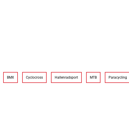
BMX
Cyclocross
Hallenradsport
MTB
Paracycling