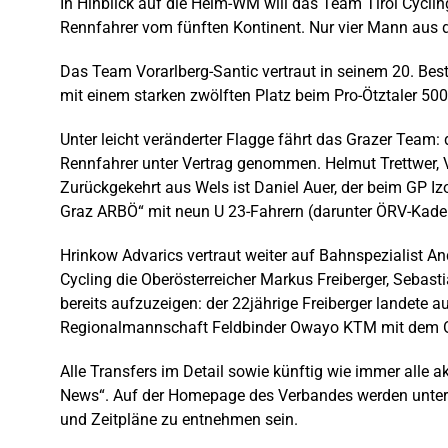
In Hinblick auf die Heim-WM will das Team Tirol Cycling
Rennfahrer vom fünften Kontinent. Nur vier Mann aus d
Das Team Vorarlberg-Santic vertraut in seinem 20. Best
mit einem starken zwölften Platz beim Pro-Ötztaler 5
Unter leicht veränderter Flagge fährt das Grazer Team
Rennfahrer unter Vertrag genommen. Helmut Trettwer, Vo
Zurückgekehrt aus Wels ist Daniel Auer, der beim GP 
Graz ARBÖ“ mit neun U 23-Fahrern (darunter ÖRV-Kaderf
Hrinkow Advarics vertraut weiter auf Bahnspezialist An
Cycling die Oberösterreicher Markus Freiberger, Seba
bereits aufzuzeigen: der 22jährige Freiberger landete a
Regionalmannschaft Feldbinder Owayo KTM mit dem Osts
Alle Transfers im Detail sowie künftig wie immer alle 
News“. Auf der Homepage des Verbandes werden unter d
und Zeitpläne zu entnehmen sein.