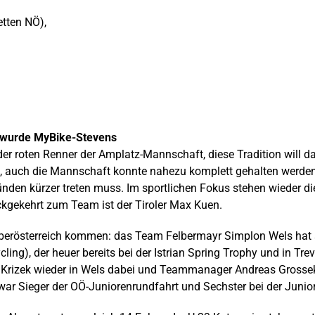
etten NÖ),
 wurde MyBike-Stevens
 der roten Renner der Amplatz-Mannschaft, diese Tradition will
, auch die Mannschaft konnte nahezu komplett gehalten werden.
nden kürzer treten muss. Im sportlichen Fokus stehen wieder d
kgekehrt zum Team ist der Tiroler Max Kuen.
erösterreich kommen: das Team Felbermayr Simplon Wels hat sich
ycling), der heuer bereits bei der Istrian Spring Trophy und in T
s Krizek wieder in Wels dabei und Teammanager Andreas Grossek 
r Sieger der OÖ-Juniorenrundfahrt und Sechster bei der Junio