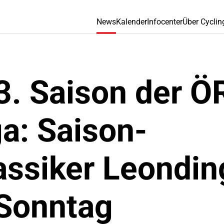
News
Kalender
Infocenter
Über Cyclin
3. Saison der Ö
a: Saison-
assiker Leondi
Sonntag