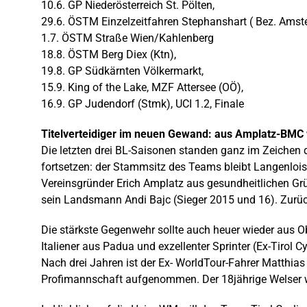
10.6. GP Niederösterreich St. Pölten,
29.6. ÖSTM Einzelzeitfahren Stephanshart ( Bez. Amst
1.7. ÖSTM Straße Wien/Kahlenberg
18.8. ÖSTM Berg Diex (Ktn),
19.8. GP Südkärnten Völkermarkt,
15.9. King of the Lake, MZF Attersee (OÖ),
16.9. GP Judendorf (Stmk), UCI 1.2, Finale
Titelverteidiger im neuen Gewand: aus Amplatz-BMC
Die letzten drei BL-Saisonen standen ganz im Zeichen
fortsetzen: der Stammsitz des Teams bleibt Langenlois
Vereinsgründer Erich Amplatz aus gesundheitlichen Grü
sein Landsmann Andi Bajc (Sieger 2015 und 16). Zurüc
Die stärkste Gegenwehr sollte auch heuer wieder aus Ob
Italiener aus Padua und exzellenter Sprinter (Ex-Tirol C
Nach drei Jahren ist der Ex- WorldTour-Fahrer Matthia
Profimannschaft aufgenommen. Der 18jährige Welser wa