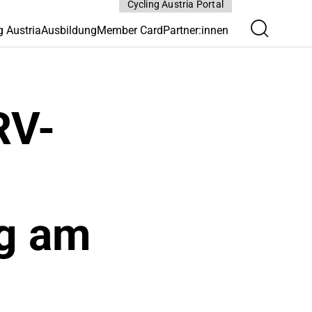
Cycling Austria Portal
g Austria
Ausbildung
Member Card
Partner:innen
RV-
ng am