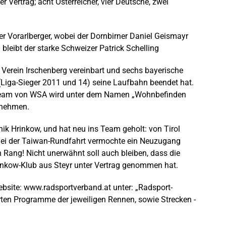
 Vertrag; acht Österreicher, vier Deutsche, zwei
er Vorarlberger, wobei der Dornbirner Daniel Geismayr
eibt der starke Schweizer Patrick Schelling
Verein Irschenberg vereinbart und sechs bayerische
 (Liga-Sieger 2011 und 14) seine Laufbahn beendet hat.
armteam von WSA wird unter dem Namen „Wohnbefinden
lnehmen.
ik Hrinkow, und hat neu ins Team geholt: von Tirol
 Bei der Taiwan-Rundfahrt vermochte ein Neuzugang
n Rang! Nicht unerwähnt soll auch bleiben, dass die
inkow-Klub aus Steyr unter Vertrag genommen hat.
ebsite:
www.radsportverband.at
unter: „Radsport-
ten Programme der jeweiligen Rennen, sowie Strecken -