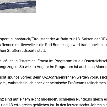
ort in Innsbruck/Tirol steht der Auftakt zur 13. Saison der 
es Rennen mittlerweile – die Rad-Bundesliga wird traditionell in
hen Straßenradsports statt.
ießlich in Österreich. Erneut im Programm ist die Österreichisc
rangezogen. So wie im Vorjahr im Programm ist auch das Manns
t spurlos vorbei: Beim U-23-Straßenrennen werden voraussichtl
i, wahrscheinlich aber vier heimische Profiteams teilnehmen, s
 sind auf einem leicht hügeligen, schnellen Rundkurs gleich e
nd 13 erfolgreich geblieben ist. In den letzten sechs Jahren si