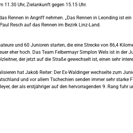
um 11.30 Uhr, Zielankunft gegen 15.15 Uhr.
das Rennen in Angriff nehmen. „Das Rennen in Leonding ist ein 
 Paul Resch auf das Rennen im Bezirk Linz-Land.
eure und 60 Junioren starten, die eine Strecke von 86,4 Kilome
heuer eher hoch. Das Team Felbermayr Simplon Wels ist in der Ju
ner, der jetzt auf die Straße gewechselt ist, einen sehr inter
alisieren hat Jakob Reiter: Der Ex-Waldinger wechselte zum Jun
utschland und vor allem Tschechien senden immer sehr starke Fa
 Bleyer, der als erstjähriger auf den hervorragenden 9. Rang fuhr