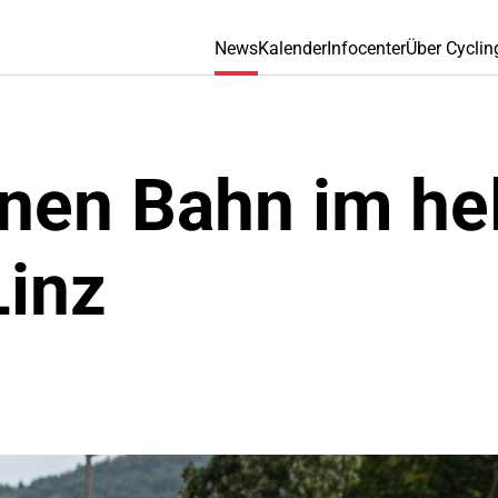
News
Kalender
Infocenter
Über Cyclin
nen Bahn im hel
Linz