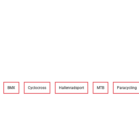
BMX
Cyclocross
Hallenradsport
MTB
Paracycling