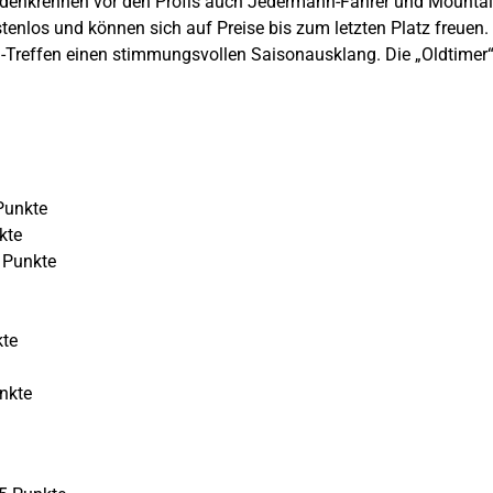
-Gedenkrennen vor den Profis auch Jedermann-Fahrer und Mountai
kostenlos und können sich auf Preise bis zum letzten Platz freuen
Treffen einen stimmungsvollen Saisonausklang. Die „Oldtimer“ 
Punkte
kte
 Punkte
kte
nkte