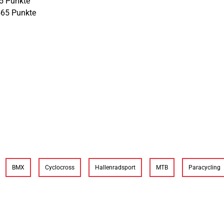
95 Punkte
565 Punkte
BMX
Cyclocross
Hallenradsport
MTB
Paracycling