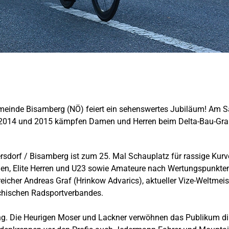
emeinde Bisamberg (NÖ) feiert ein sehenswertes Jubiläum! Am Sa
2014 und 2015 kämpfen Damen und Herren beim Delta-Bau-Grand-P
rsdorf / Bisamberg ist zum 25. Mal Schauplatz für rassige Kurv
n, Elite Herren und U23 sowie Amateure nach Wertungspunkten erm
reicher Andreas Graf (Hrinkow Advarics), aktueller Vize-Weltmei
ichischen Radsportverbandes.
g. Die Heurigen Moser und Lackner verwöhnen das Publikum dire