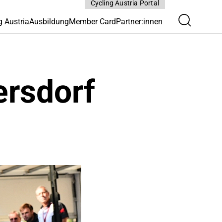
Cycling Austria Portal
g Austria
Ausbildung
Member Card
Partner:innen
ersdorf