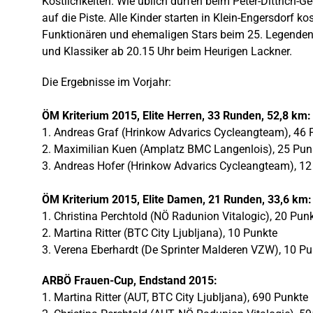
Köstlichkeiten. Wie üblich dürfen beim Peter-Dittrich
auf die Piste. Alle Kinder starten in Klein-Engersdorf 
Funktionären und ehemaligen Stars beim 25. Legenden-
und Klassiker ab 20.15 Uhr beim Heurigen Lackner.
Die Ergebnisse im Vorjahr:
ÖM Kriterium 2015, Elite Herren, 33 Runden, 52,8 km:
1. Andreas Graf (Hrinkow Advarics Cycleangteam), 46 
2. Maximilian Kuen (Amplatz BMC Langenlois), 25 Pun
3. Andreas Hofer (Hrinkow Advarics Cycleangteam), 12
ÖM Kriterium 2015, Elite Damen, 21 Runden, 33,6 km:
1. Christina Perchtold (NÖ Radunion Vitalogic), 20 Pun
2. Martina Ritter (BTC City Ljubljana), 10 Punkte
3. Verena Eberhardt (De Sprinter Malderen VZW), 10 Pu
ARBÖ Frauen-Cup, Endstand 2015:
1. Martina Ritter (AUT, BTC City Ljubljana), 690 Punkte