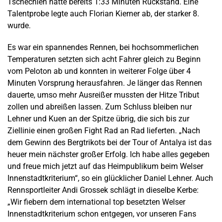
Tschechien hatte bereits 1:33 Minuten Rückstand. Eine
Talentprobe legte auch Florian Kierner ab, der starker 8.
wurde.
Es war ein spannendes Rennen, bei hochsommerlichen
Temperaturen setzten sich acht Fahrer gleich zu Beginn
vom Peloton ab und konnten in weiterer Folge über 4
Minuten Vorsprung herausfahren. Je länger das Rennen
dauerte, umso mehr Ausreißer mussten der Hitze Tribut
zollen und abreißen lassen. Zum Schluss bleiben nur
Lehner und Kuen an der Spitze übrig, die sich bis zur
Ziellinie einen großen Fight Rad an Rad lieferten. „Nach
dem Gewinn des Bergtrikots bei der Tour of Antalya ist das
heuer mein nächster großer Erfolg. Ich habe alles gegeben
und freue mich jetzt auf das Heimpublikum beim Welser
Innenstadtkriterium“, so ein glücklicher Daniel Lehner. Auch
Rennsportleiter Andi Grossek schlägt in dieselbe Kerbe:
„Wir fiebern dem international top besetzten Welser
Innenstadtkriterium schon entgegen, vor unseren Fans