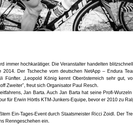
ird immer hochkarätiger. Die Veranstalter handelten blitzschnel
e 2014. Der Tscheche vom deutschen NetApp – Endura Team
 Fünfter. „Leopold König kennt Oberösterreich sehr gut, vo
off Zweiter",
freut sich Organisator Paul Resch.
eitfahrens, Jan Barta. Auch Jan Barta hat seine Profi-Wurzeln 
ur für Erwin Hörtls KTM-Junkers-Equipe, bevor er 2010 zu R
rößtem Ein-Tages-Event durch Staatsmeister Ricci Zoidl. Der Tr
 ins Renngeschehen ein.