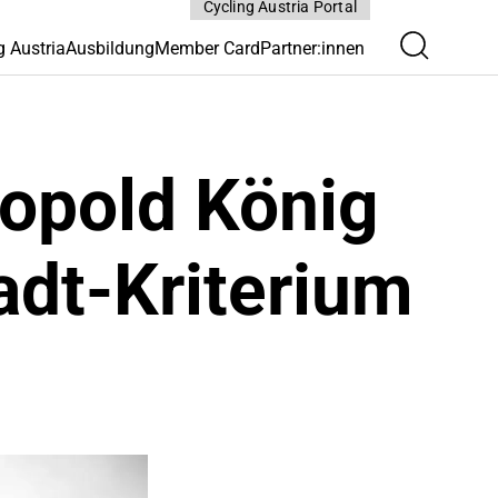
Cycling Austria Portal
g Austria
Ausbildung
Member Card
Partner:innen
eopold König
adt-Kriterium