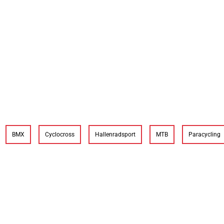
BMX
Cyclocross
Hallenradsport
MTB
Paracycling