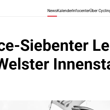
News
Kalender
Infocenter
Über Cyclin
ce-Siebenter L
Welster Innenst