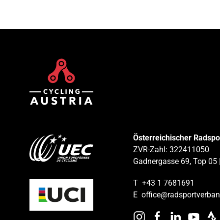
Österreichischer Radsp
ZVR-Zahl: 322411050
Gadnergasse 69, Top 05 
T
+43 1 7681691
E
office@radsportverban