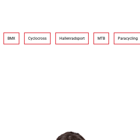
BMX
Cyclocross
Hallenradsport
MTB
Paracycling