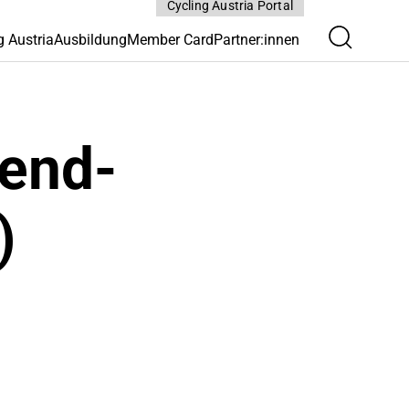
Cycling Austria Portal
g Austria
Ausbildung
Member Card
Partner:innen
end-
)