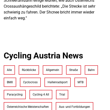
Schneefahrbahn einige Mühen, wie auch Österreichs
Crossaushängeschild berichtete: „Die Strecke ist sehr
schwierig zu fahren. Der Shcnee bricht immer wieder
einfach weg.“
Cycling Austria News
Alle
Rückblicke
Allgemein
Straße
Bahn
BMX
Cyclocross
Hallenradsport
MTB
Paracycling
Cycling 4 All
Trial
Österreichische Meisterschaften
Aus- und Fortbildungen