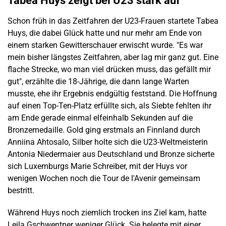
Tabea Huys zeigt bei U23 stark auf
Schon früh in das Zeitfahren der U23-Frauen startete Tabea
Huys, die dabei Glück hatte und nur mehr am Ende von
einem starken Gewitterschauer erwischt wurde. "Es war
mein bisher längstes Zeitfahren, aber lag mir ganz gut. Eine
flache Strecke, wo man viel drücken muss, das gefällt mir
gut", erzählte die 18-Jährige, die dann lange Warten
musste, ehe ihr Ergebnis endgültig feststand. Die Hoffnung
auf einen Top-Ten-Platz erfüllte sich, als Siebte fehlten ihr
am Ende gerade einmal elfeinhalb Sekunden auf die
Bronzemedaille. Gold ging erstmals an Finnland durch
Anniina Ahtosalo, Silber holte sich die U23-Weltmeisterin
Antonia Niedermaier aus Deutschland und Bronze sicherte
sich Luxemburgs Marie Schreiber, mit der Huys vor
wenigen Wochen noch die Tour de l'Avenir gemeinsam
bestritt.
Während Huys noch ziemlich trocken ins Ziel kam, hatte
Leila Gschwentner weniger Glück. Sie belegte mit einer